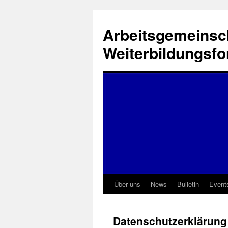
Zum
Inhalt
Arbeitsgemeinsch
springen
Weiterbildungsf
Über uns
News
Bulletin
Event
Datenschutzerklärung