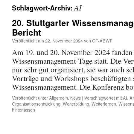
AI
Schlagwort-Archiv:
20. Stuttgarter Wissensmanag
Bericht
Veröffentlicht am
22. November 2024
von
GF-ABWF
Am 19. und 20. November 2024 fanden in
Wissensmanagement-Tage statt. Die Vera
nur sehr gut organisiert, sie war auch se
Vorträge und Workshops beschäftigten
Wissensmanagement. Die Konferenz b
Veröffentlicht unter
Allgemein
,
News
|
Verschlagwortet mit
AI
,
Ar
Organisationsentwicklung
,
Weiterbildung
,
Weiterlernen
,
Wissen
hinterlassen