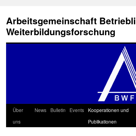
Zum
Inhalt
Arbeitsgemeinschaft Betriebl
springen
Weiterbildungsforschung
Über
News
Bulletin
Events
Kooperationen und
uns
Publikationen