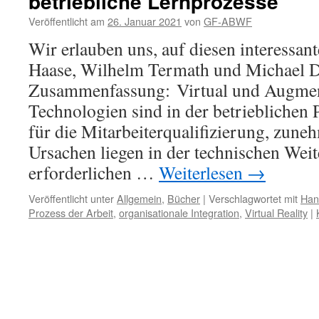
betriebliche Lernprozesse
Veröffentlicht am
26. Januar 2021
von
GF-ABWF
Wir erlauben uns, auf diesen interessan
Haase, Wilhelm Termath und Michael D
Zusammenfassung: Virtual und Augmen
Technologien sind in der betrieblichen 
für die Mitarbeiterqualifizierung, zune
Ursachen liegen in der technischen Wei
erforderlichen …
Weiterlesen
→
Veröffentlicht unter
Allgemein
,
Bücher
|
Verschlagwortet mit
Han
Prozess der Arbeit
,
organisationale Integration
,
Virtual Reality
|